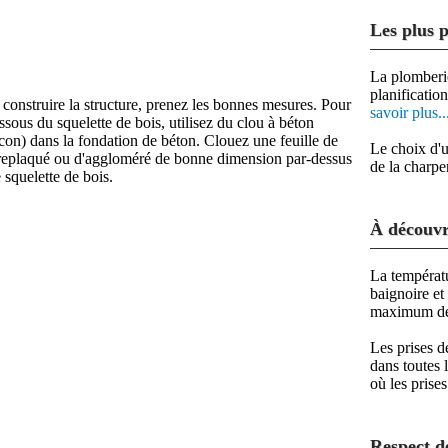
Les plus 
La plomberi
planificatio
 construire la structure, prenez les bonnes mesures. Pour
savoir plus..
ssous du squelette de bois, utilisez du clou à béton
con) dans la fondation de béton. Clouez une feuille de
Le choix d'u
replaqué ou d'aggloméré de bonne dimension par-dessus
de la charpe
 squelette de bois.
À découvr
La températu
baignoire et
maximum de
Les prises d
dans toutes 
où les prise
Respect d