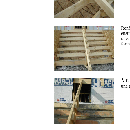
Renf
ensu
râte
form
À l'a
une t