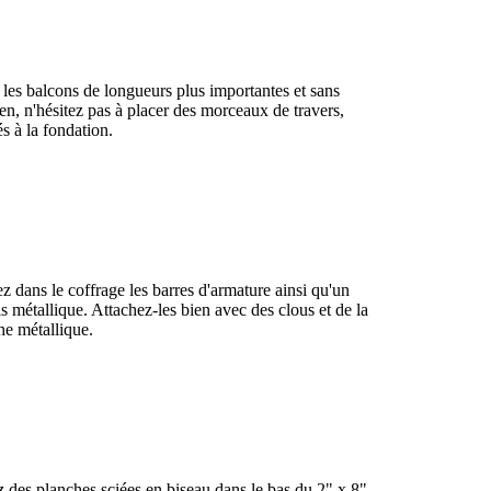
 les balcons de longueurs plus importantes et sans
en, n'hésitez pas à placer des morceaux de travers,
s à la fondation.
z dans le coffrage les barres d'armature ainsi qu'un
lis métallique. Attachez-les bien avec des clous et de la
he métallique.
z des planches sciées en biseau dans le bas du 2" x 8"