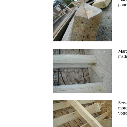
pour 
Marq
madr
Serv
morc
votr