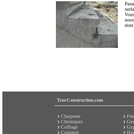
Pass
surf
Vous
nouv
dont 
TrucConstruction.com
Charpente
Fen
Chroniques
Ges
Coffrage
Gy
Comptoir
Hyp