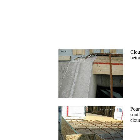
Cloue
béto
Pour
souti
cloué