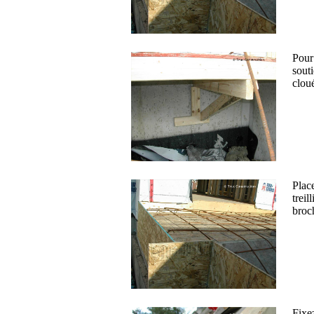
Pour
souti
cloué
Place
treil
broc
Fixe