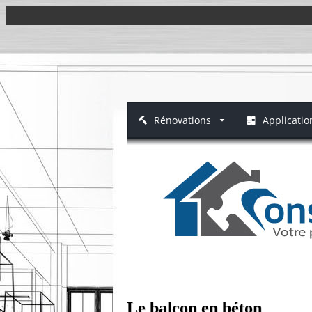
Rénovations
Applicatio
Le balcon en béton