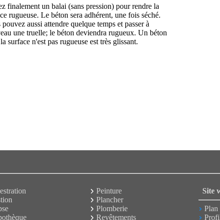
ez finalement un balai (sans pression) pour rendre la
ace rugueuse. Le béton sera adhérent, une fois séché.
 pouvez aussi attendre quelque temps et passer à
eau une truelle; le béton deviendra rugueux. Un béton
la surface n'est pas rugueuse est très glissant.
estration
Peinture
Site 
tion
Plancher
pse
Plomberie
Plan 
othèque
Revêtements
Profi